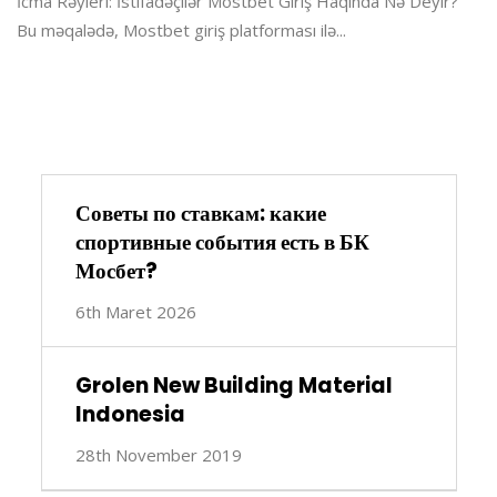
İcma Rəyleri: İstifadəçilər Mostbet Giriş Haqında Nə Deyir?
Bu məqalədə, Mostbet giriş platforması ilə...
Советы по ставкам: какие
спортивные события есть в БК
Мосбет?
6th Maret 2026
Grolen New Building Material
Indonesia
28th November 2019