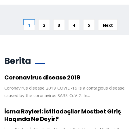
1
2
3
4
5
Next
Berita
Coronavirus disease 2019
Coronavirus disease 2019 COVID-19 is a contagious disease
caused by the coronavirus SARS-CoV-2. In...
İcma Rəyleri: İstifadəçilər Mostbet Giriş
Haqında Nə Deyir?